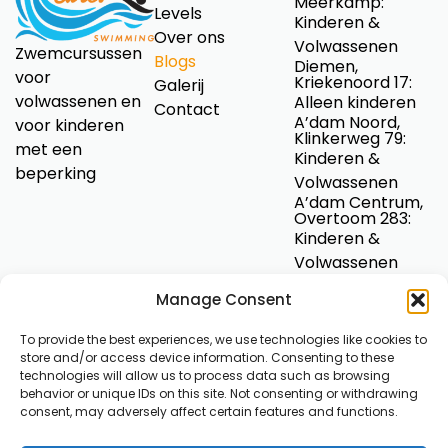
Meerkamp:
Levels
Kinderen &
Over ons
Volwassenen
Zwemcursussen
Blogs
Diemen,
voor
Kriekenoord 17:
Galerij
volwassenen en
Alleen kinderen
Contact
A’dam Noord,
voor kinderen
Klinkerweg 79:
met een
Kinderen &
beperking
Volwassenen
A’dam Centrum,
Overtoom 283:
Kinderen &
Volwassenen
A’dam Zuid, De
Mirandalaan 9:
Manage Consent
Kinderen &
To provide the best experiences, we use technologies like cookies to
Volwassenen
store and/or access device information. Consenting to these
technologies will allow us to process data such as browsing
Als je iets ziet of ervaart dat niet in orde is, praat er dan
behavior or unique IDs on this site. Not consenting or withdrawing
met ons over of meld het door op de onderstaande link te
consent, may adversely affect certain features and functions.
klikken.